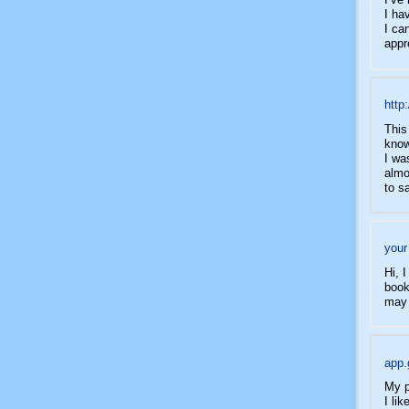
I ha
I ca
appr
http:
This
know
I wa
almo
to s
your
Hi, 
book
may 
app
My p
I li