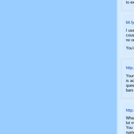
to e
bit.l
I us
cous
no o
You’
http
Your
is a
ques
bars
http:
What
lot 
You 
nume