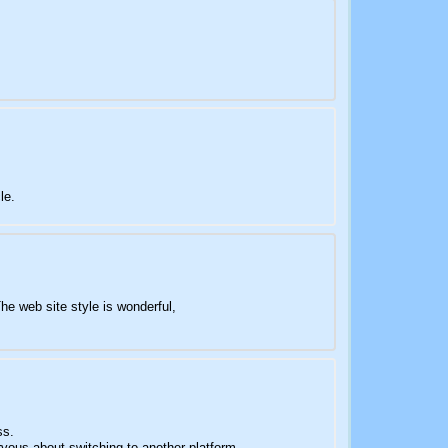
le.
he web site style is wonderful,
ss.
vous about switching to another platform.