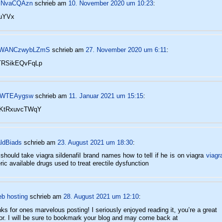
MNvaCQAzn
schrieb
am
10. November 2020 um 10:23
:
IuYVx
WANCzwybLZmS
schrieb
am
27. November 2020 um 6:11
:
TRSikEQvFqLp
kWTEAygsw
schrieb
am
11. Januar 2021 um 15:15
:
KtRxuvcTWqY
ldBiads
schrieb
am
23. August 2021 um 18:30
:
should take viagra sildenafil brand names how to tell if he is on viagra
viagr
ric available drugs used to treat erectile dysfunction
eb hosting
schrieb
am
28. August 2021 um 12:10
:
ks for ones marvelous posting! I seriously enjoyed reading it, you’re a great
or. I will be sure to bookmark your blog and may come back at