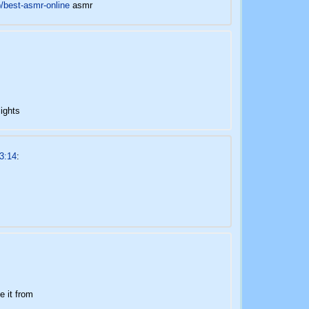
/best-asmr-online
asmr
ights
3:14
:
e it from