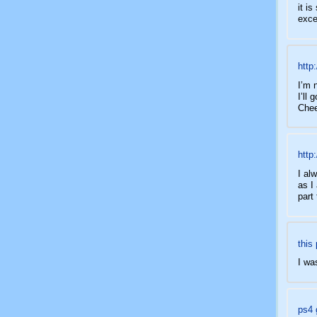
it i
exce
http
I’m 
I’ll
Chee
http
I al
as I
part
this
I wa
ps4 