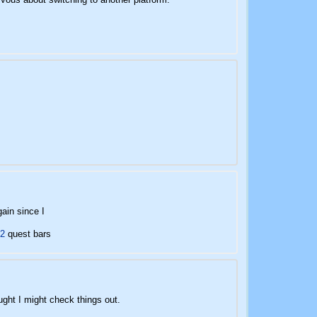
gain since I
A2
quest bars
ght I might check things out.