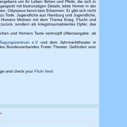
rgebens um ihr Leben flehen und Pfeile, die sich in
spickt mit blutrünstigen Details; lebte Homer in der
men. Odysseus kennt kein Erbarmen: Er gibt sich nicht
cht zu Tode. Jugendliche aus Hamburg und Jugendliche,
nd Homers Motiven mit dem Thema Krieg, Flucht und
zurück, sondern als kriegstraumatisiertes Opfer, das
dlichen und Homers Texte verknüpft (Altersangabe: ab
Tagungszentrum e.V.
und dem Jahrmarkttheater in
es Bundesverbandes Freier Theater. Gefördert vom
page and check your
Flickr feed
”