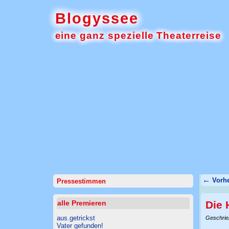
Blogyssee
eine ganz spezielle Theaterreise
←
Vorhe
Pressestimmen
alle Premieren
Die 
aus.getrickst
Geschri
Vater gefunden!