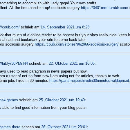
s something to accomplish with Lady gaga! Your own stuffs
llent. All the time handle it up! scoliosis surgery
https://0401mm.tumblr.com/
://coub.com/
schrieb
am
14. September 2021 um 8:23
:
not that much of a online reader to be honest but your sites really nice, keep it
 go ahead and bookmark your site to come back later.
rs scoliosis surgery
https://coub.com/stories/962966-scoliosis-surgery
scolio
://bit.ly/30PMnN4
schrieb
am
22. Oktober 2021 um 16:05
:
ways used to read paragraph in news papers but now
 am a user of net so from now I am using net for articles, thanks to web.
 time jobs hired in 30 minutes
https://parttimejobshiredin30minutes.wildapricot
 ps4 games
schrieb
am
25. Oktober 2021 um 19:49
:
s able to find good information from your blog posts.
games there
schrieb
am
26. Oktober 2021 um 23:01
: