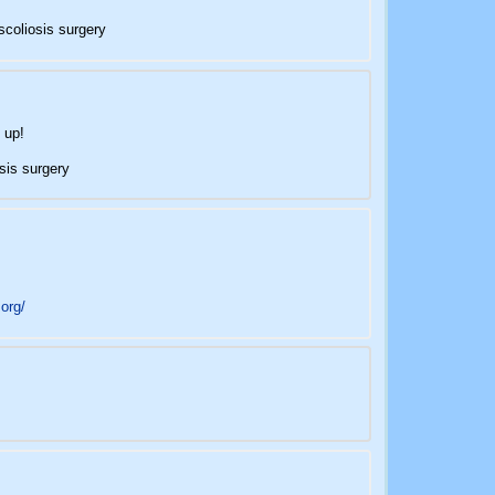
scoliosis surgery
 up!
sis surgery
.org/