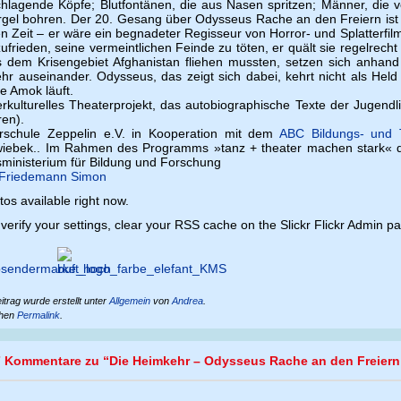
hlagende Köpfe; Blutfontänen, die aus Nasen spritzen; Männer, die ve
rgel bohren. Der 20. Gesang über Odysseus Rache an den Freiern ist ge
n Zeit – er wäre ein begnadeter Regisseur von Horror- und Splatterfil
ufrieden, seine vermeintlichen Feinde zu töten, er quält sie regelre
s dem Krisengebiet Afghanistan fliehen mussten, setzen sich anha
hr auseinander. Odysseus, das zeigt sich dabei, kehrt nicht als Held 
e Amok läuft.
terkulturelles Theaterprojekt, das autobiographische Texte der Jugen
ren).
rschule Zeppelin e.V. in Kooperation mit dem
ABC Bildungs- und 
wiebek.. Im Rahmen des Programms »tanz + theater machen stark« d
ministerium für Bildung und Forschung
Friedemann Simon
os available right now.
verify your settings, clear your RSS cache on the Slickr Flickr Admin 
itrag wurde erstellt unter
Allgemein
von
Andrea
.
chen
Permalink
.
7 Kommentare zu “
Die Heimkehr – Odysseus Rache an den Freiern