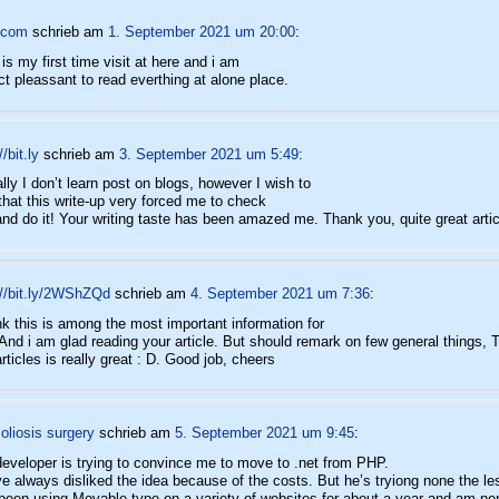
y.com
schrieb
am
1. September 2021 um 20:00
:
 is my first time visit at here and i am
act pleassant to read everthing at alone place.
//bit.ly
schrieb
am
3. September 2021 um 5:49
:
lly I don’t learn post on blogs, however I wish to
that this write-up very forced me to check
and do it! Your writing taste has been amazed me. Thank you, quite great artic
://bit.ly/2WShZQd
schrieb
am
4. September 2021 um 7:36
:
ink this is among the most important information for
And i am glad reading your article. But should remark on few general things, T
articles is really great : D. Good job, cheers
coliosis surgery
schrieb
am
5. September 2021 um 9:45
:
eveloper is trying to convince me to move to .net from PHP.
ve always disliked the idea because of the costs. But he’s tryiong none the le
 been using Movable-type on a variety of websites for about a year and am ner