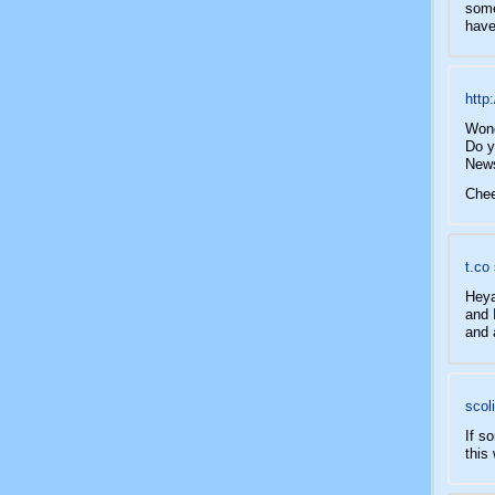
some
have
http:
Wond
Do y
News
Che
t.co
Heya
and 
and 
scol
If s
this