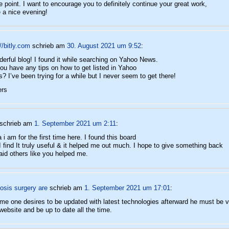
 point. I want to encourage you to definitely continue your great work,
 a nice evening!
//bitly.com
schrieb
am
30. August 2021 um 9:52
:
erful blog! I found it while searching on Yahoo News.
ou have any tips on how to get listed in Yahoo
? I’ve been trying for a while but I never seem to get there!
ers
schrieb
am
1. September 2021 um 2:11
:
 i am for the first time here. I found this board
I find It truly useful & it helped me out much. I hope to give something back
aid others like you helped me.
iosis surgery are
schrieb
am
1. September 2021 um 17:01
:
ome one desires to be updated with latest technologies afterward he must be vi
 website and be up to date all the time.