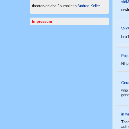
sld
theaterverliebe Journalistin
Andrea Keller
orw
Impressum
VeY
bnx
Poj
NHp
Gera
who 
gene
in w
Than
auth