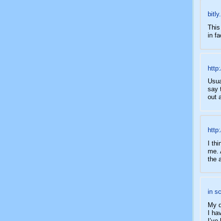
bitl
This
in f
http:
Usua
say 
out 
http
I th
me. 
the 
in s
My d
I ha
I’ve