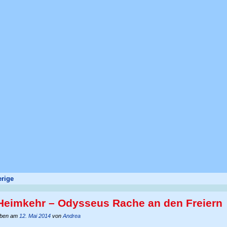
rige
Heimkehr – Odysseus Rache an den Freiern
eben am
12. Mai 2014
von
Andrea