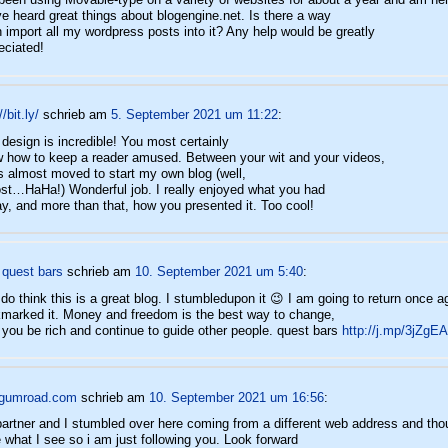
ve heard great things about blogengine.net. Is there a way
n import all my wordpress posts into it? Any help would be greatly
eciated!
//bit.ly/
schrieb
am
5. September 2021 um 11:22
:
 design is incredible! You most certainly
 how to keep a reader amused. Between your wit and your videos,
s almost moved to start my own blog (well,
st…HaHa!) Wonderful job. I really enjoyed what you had
ay, and more than that, how you presented it. Too cool!
 quest bars
schrieb
am
10. September 2021 um 5:40
:
I do think this is a great blog. I stumbledupon it 😉 I am going to return once a
marked it. Money and freedom is the best way to change,
you be rich and continue to guide other people. quest bars
http://j.mp/3jZgE
.gumroad.com
schrieb
am
10. September 2021 um 16:56
:
artner and I stumbled over here coming from a different web address and thou
ke what I see so i am just following you. Look forward