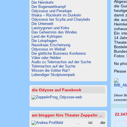
Abgesc
Die Heimkehr
die Gu
Der Bogenwettkampf
heutige
Odysseus und Penelope
damit z
Ithaka – Rückkehr im Dunkeln
die au
Odysseus bei Scylla und Charybdis
Die Unterwelt
Heimke
Laistrygonen und Kirke
zuhaus
Das Geheimnis des Windes
Ein in
Land der Kyklopen
14 Jah
Die Lotophagen
Theate
Nausikaas Erscheinung
Bostel
Odysseus im Weltall
Bundes
Die göttliche Business Konferenz
Fotos:
Väter oder Helden
Audio zu Telemachos auf der Suche
No phot
Telemachos auf der Suche
Wissen die Götter Rat?
Please 
Lebendiger Skulpturenpark
die Odysse auf Facebook
Dieser Be
Lesezei
22.34
am bloggen fürs Theater Zeppelin …
…
ist die