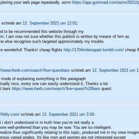
xploring your web page repeatedly. asmr
https://app.gumroad.com/asmr2021/p
y
schrieb
am
12. September 2021 um 12:01
:
ed to be recommended this website through my
in. I am now not sure whether this publish is written by means of him as
ne else recognise such targeted approximately my trouble.
re wonderful! Thanks! cheap flights
http://1704milesapart.tumblr.com/
cheap fl
://www.iherb.com/search?kw=questbars
schrieb
am
12. September 2021 um 1
 mode of explaining everything in this paragraph
ctually nice, every one can easily understand it, Thanks a lot.
t bars
https://www.iherb.com/search?kw=quest%20bars
quest
//bitly.com/
schrieb
am
13. September 2021 um 3:50
:
 i don’t understood is in truth how you’re not really a
more well-preferred than you may be now. You are so intelligent.
realize thus significantly relating to this topic, produced me in my view imagin
rous varied angles. Its like men and women are not interested except