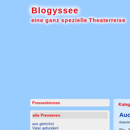
Blogyssee
eine ganz spezielle Theaterreise
Pressestimmen
Kateg
Auc
alle Premieren
Geschr
aus.getrickst
Vater gefunden!
Die J