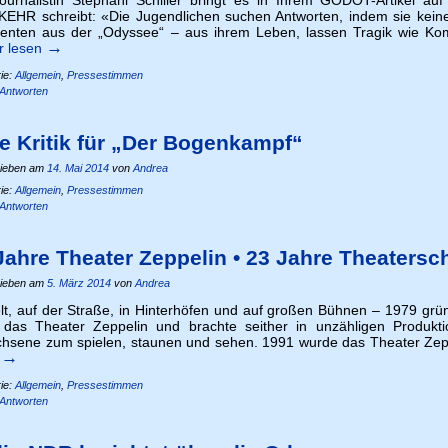
EHR schreibt: «Die Jugend­li­chen suchen Antworten, indem sie keine
menten aus der „Odyssee“ – aus ihrem Leben, lassen Tragik wie Komik,
→
r lesen
ie:
Allgemein
,
Pressestimmen
Antworten
le Kritik für „Der Bogenkampf“
ieben am
14. Mai 2014
von
Andrea
ie:
Allgemein
,
Pressestimmen
Antworten
Jahre Theater Zeppelin • 23 Jahre Theatersch
ieben am
5. März 2014
von
Andrea
lt, auf der Straße, in Hinterhöfen und auf großen Bühnen – 1979 grü
das Theater Zeppelin und brachte seither in unzähligen Produkt
hsene zum spielen, staunen und sehen. 1991 wurde das Theater Zepp
→
n
ie:
Allgemein
,
Pressestimmen
Antworten