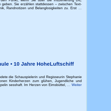
 geben. Sie erzählen statt­dessen – zwischen Text­
 Rand­no­tizen und Belang­lo­sig­keiten zu. Erst …
ule • 10 Jahre HoheLuftschiff
ndete die Schauspielerin und Regisseurin Stephanie
ionen Kinderherzen zum glühen, Jugendliche und
elin sesshaft. Im Herzen von Eimsbüttel, …
Weiter