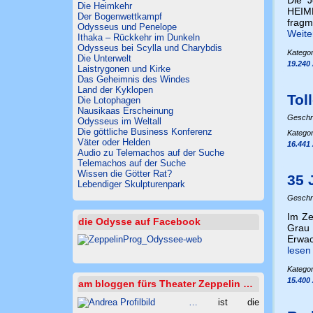
Die Heimkehr
HEIMK
Der Bogenwettkampf
frag­
Odysseus und Penelope
Weite
Ithaka – Rückkehr im Dunkeln
Odysseus bei Scylla und Charybdis
Kategor
Die Unterwelt
19.240
Laistrygonen und Kirke
Das Geheimnis des Windes
Land der Kyklopen
Tol
Die Lotophagen
Nausikaas Erscheinung
Geschr
Odysseus im Weltall
Die göttliche Business Konferenz
Kategor
Väter oder Helden
16.441
Audio zu Telemachos auf der Suche
Telemachos auf der Suche
Wissen die Götter Rat?
35 
Lebendiger Skulpturenpark
Geschr
Im Ze
die Odysse auf Facebook
Grau 
Erwac
lese
Kategor
15.400
am bloggen fürs Theater Zeppelin …
…
ist die