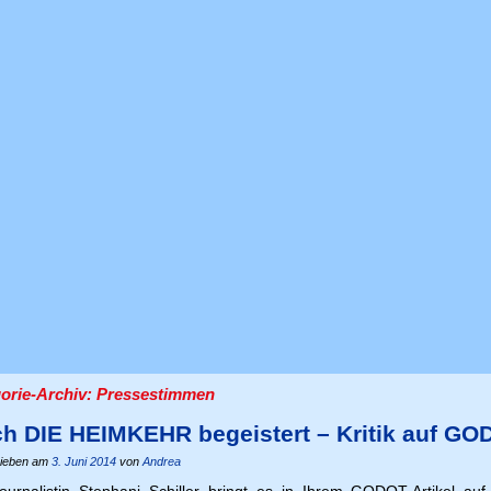
orie-Archiv:
Pressestimmen
h DIE HEIMKEHR begeistert – Kritik auf G
ieben am
3. Juni 2014
von
Andrea
ournalistin Stephani Schiller bringt es in Ihrem GODOT-Artikel a