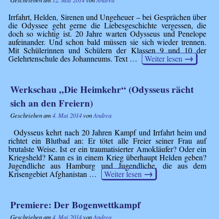
Irrfahrt, Helden, Sirenen und Ungeheuer – bei Gesprächen über
die Odyssee geht gerne die Liebesgeschichte vergessen, die
doch so wichtig ist. 20 Jahre warten Odysseus und Penelope
aufeinander. Und schon bald müssen sie sich wieder trennen.
Mit Schülerinnen und Schülern der Klassen 9 und 10 der
→
Gelehrtenschule des Johanneums. Text …
Weiter lesen
Werkschau „Die Heimkehr“ (Odysseus rächt
sich an den Freiern)
Geschrieben am
4. Mai 2014
von
Andrea
Odysseus kehrt nach 20 Jahren Kampf und Irrfahrt heim und
richtet ein Blutbad an: Er tötet alle Freier seiner Frau auf
brutalste Weise. Ist er ein traumatisierter Amokläufer? Oder ein
Kriegsheld? Kann es in einem Krieg überhaupt Helden geben?
Jugendliche aus Hamburg und Jugendliche, die aus dem
→
Krisengebiet Afghanistan …
Weiter lesen
Premiere: Der Bogenwettkampf
Geschrieben am
4. Mai 2014
von
Andrea