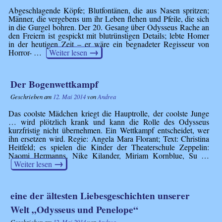
Abgeschlagende Köpfe; Blutfontänen, die aus Nasen spritzen;
Männer, die vergebens um ihr Leben flehen und Pfeile, die sich
in die Gurgel bohren. Der 20. Gesang über Odysseus Rache an
den Freiern ist gespickt mit blutrünstigen Details; lebte Homer
in der heutigen Zeit – er wäre ein begnadeter Regisseur von
→
Horror- …
Weiter lesen
Der Bogenwettkampf
Geschrieben am
12. Mai 2014
von
Andrea
Das coolste Mädchen kriegt die Hauptrolle, der coolste Junge
… wird plötzlich krank und kann die Rolle des Odysseus
kurzfristig nicht übernehmen. Ein Wettkampf entscheidet, wer
ihn ersetzen wird. Regie: Angela Mara Florant; Text: Christina
Heitfeld; es spielen die Kinder der Theaterschule Zeppelin:
Naomi Hermanns, Nike Kilander, Miriam Kornblue, Su …
→
Weiter lesen
eine der ältesten Liebesgeschichten unserer
Welt „Odysseus und Penelope“
Geschrieben am
12. Mai 2014
von
Andrea