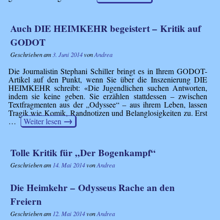
Auch DIE HEIMKEHR begeistert – Kritik auf
GODOT
Geschrieben am
3. Juni 2014
von
Andrea
Die Journalistin Stephani Schiller bringt es in Ihrem GODOT-
Artikel auf den Punkt, wenn Sie über die Inszenierung DIE
HEIMKEHR schreibt: «Die Jugend­li­chen suchen Antworten,
indem sie keine geben. Sie erzählen statt­dessen – zwischen
Text­frag­menten aus der „Odyssee“ – aus ihrem Leben, lassen
Tragik wie Komik, Rand­no­tizen und Belang­lo­sig­keiten zu. Erst
→
…
Weiter lesen
Tolle Kritik für „Der Bogenkampf“
Geschrieben am
14. Mai 2014
von
Andrea
Die Heimkehr – Odysseus Rache an den
Freiern
Geschrieben am
12. Mai 2014
von
Andrea