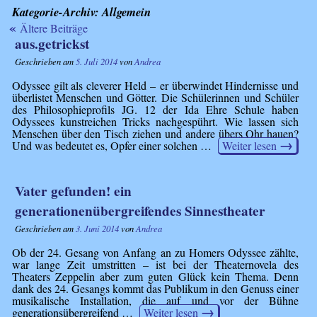
Kategorie-Archiv:
Allgemein
«
Ältere Beiträge
aus.getrickst
Geschrieben am
5. Juli 2014
von
Andrea
Odyssee gilt als cleverer Held – er überwindet Hindernisse und
überlistet Menschen und Götter. Die Schülerinnen und Schüler
des Philosophieprofils JG. 12 der Ida Ehre Schule haben
Odyssees kunstreichen Tricks nachgespührt. Wie lassen sich
Menschen über den Tisch ziehen und andere übers Ohr hauen?
→
Und was bedeutet es, Opfer einer solchen …
Weiter lesen
Vater gefunden! ein
generationenübergreifendes Sinnestheater
Geschrieben am
3. Juni 2014
von
Andrea
Ob der 24. Gesang von Anfang an zu Homers Odyssee zählte,
war lange Zeit umstritten – ist bei der Theaternovela des
Theaters Zeppelin aber zum guten Glück kein Thema. Denn
dank des 24. Gesangs kommt das Publikum in den Genuss einer
musikalische Installation, die auf und vor der Bühne
→
generationsübergreifend …
Weiter lesen